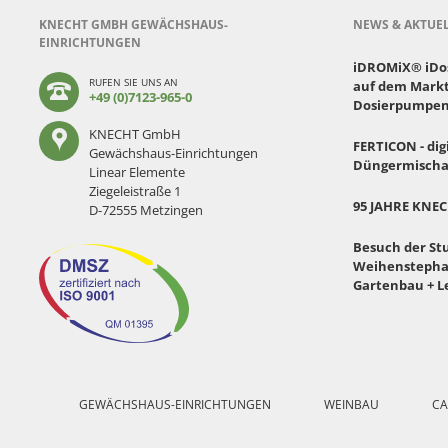
KNECHT GMBH GEWÄCHSHAUS-
NEWS & AKTUE
EINRICHTUNGEN
iDROMiX® iDose
RUFEN SIE UNS AN
auf dem Markt
+49 (0)7123-965-0
Dosierpumpen
KNECHT GmbH
FERTICON - dig
Gewächshaus-Einrichtungen
Düngermischa
Linear Elemente
Ziegeleistraße 1
95 JAHRE KNE
D-72555 Metzingen
Besuch der St
Weihenstephan
Gartenbau + L
Navigation
überspringen
GEWÄCHSHAUS-EINRICHTUNGEN
WEINBAU
CA