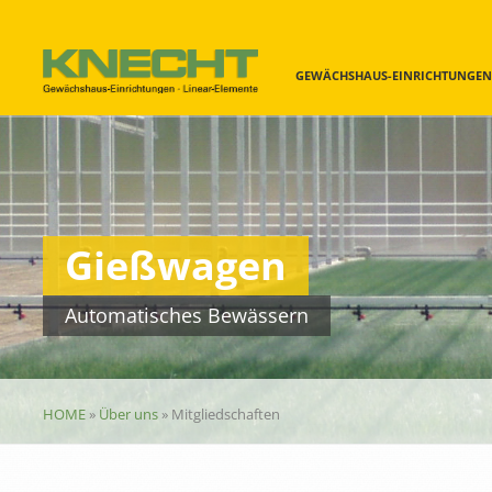
GEWÄCHSHAUS-EINRICHTUNGEN
Navigation
überspringen
Gießwagen
Automatisches Bewässern
HOME
»
Über uns
»
Mitgliedschaften