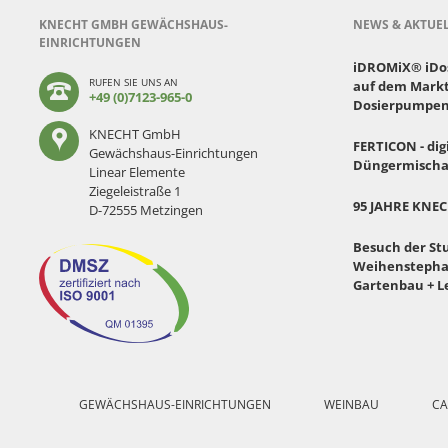
KNECHT GMBH GEWÄCHSHAUS-
NEWS & AKTUE
EINRICHTUNGEN
iDROMiX® iDose
RUFEN SIE UNS AN
auf dem Markt
+49 (0)7123-965-0
Dosierpumpen
KNECHT GmbH
FERTICON - dig
Gewächshaus-Einrichtungen
Düngermischa
Linear Elemente
Ziegeleistraße 1
95 JAHRE KNE
D-72555 Metzingen
Besuch der St
Weihenstephan
Gartenbau + L
Navigation
überspringen
GEWÄCHSHAUS-EINRICHTUNGEN
WEINBAU
CA